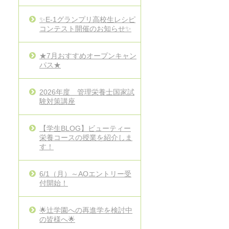
✨E-1グランプリ高校生レシピ
コンテスト開催のお知らせ✨
★7月おすすめオープンキャン
パス★
2026年度 管理栄養士国家試
験対策講座
【学生BLOG】ビューティー
栄養コースの授業を紹介しま
す！
6/1（月）～AOエントリー受
付開始！
🌟辻学園への再進学を検討中
の皆様へ🌟