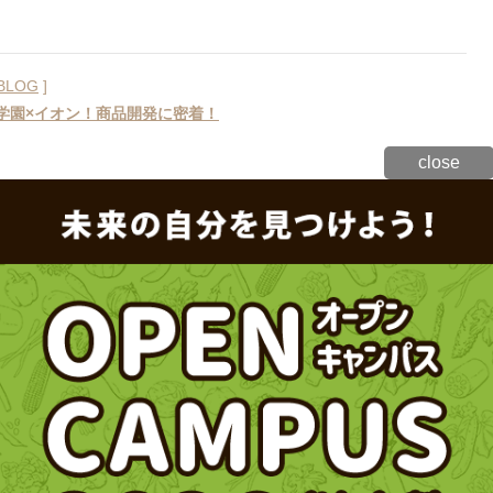
BLOG
]
辻学園×イオン！商品開発に密着！
close
BLOG
]
フードサービスマネジメントコース★スイーツ販売を行いました！
BLOG
]
調理実習の授業をご紹介！