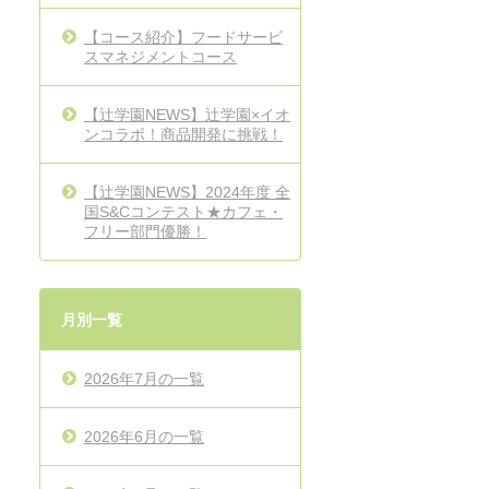
【コース紹介】フードサービ
スマネジメントコース
【辻学園NEWS】辻学園×イオ
ンコラボ！商品開発に挑戦！
【辻学園NEWS】2024年度 全
国S&Cコンテスト★カフェ・
フリー部門優勝！
月別一覧
2026年7月の一覧
2026年6月の一覧