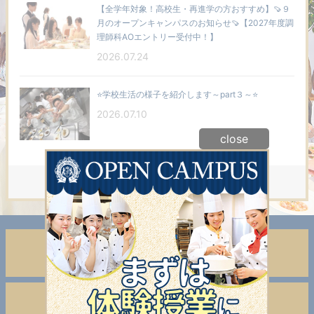
【全学年対象！高校生・再進学の方おすすめ】🍠９
月のオープンキャンパスのお知らせ🍠【2027年度調
理師科AOエントリー受付中！】
2026.07.24
⭐学校生活の様子を紹介します～part３～⭐
2026.07.10
close
もっと見る
高校既卒・大学生・社会人・フリーターの方へ
再進学を検討中の方へ
在校生の声
先輩達のスクールライフ