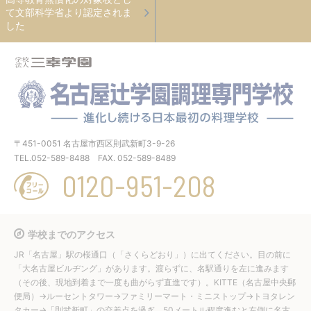
て文部科学省より認定されま
した
〒451-0051 名古屋市西区則武新町3-9-26
TEL
.
052-589-8488
FAX
. 052-589-8489
0120-951-208
学校までのアクセス
JR「名古屋」駅の桜通口（「さくらどおり」）に出てください。目の前に
「大名古屋ビルヂング」があります。渡らずに、名駅通りを左に進みます
（その後、現地到着まで一度も曲がらず直進です）。
KITTE
（名古屋中央郵
便局）→ルーセントタワー→ファミリーマート・ミニストップ→トヨタレン
タカー→「則武新町」の交差点を過ぎ、50メートル程度進むと左側に名古