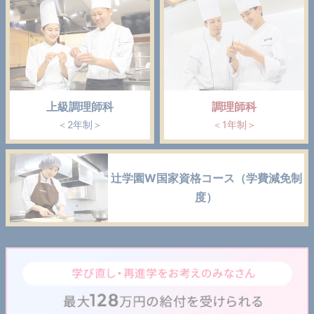
上級調理師科
調理師科
＜2年制＞
＜1年制＞
辻学園W国家資格コース（学費減免制
度）