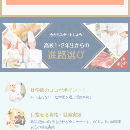
辻学園の
ココがポイント！
もう迷わない！辻学園を選ぶ理由を紹介
目指せる
資格・就職実績
難関資格の取得も学校が全力サポート。
90%以上の就職率！
安心の就職実績