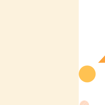
高校1･2年生のみなさんへ
通信制高校生のみなさんへ
大学・短大と専門学校を迷ってい
るみなさんへ
再進学をお考えの皆様へ