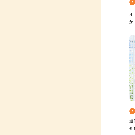
オ
か
通
介