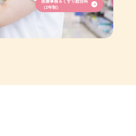
医療事務＆くすり
総合科
（2年制）