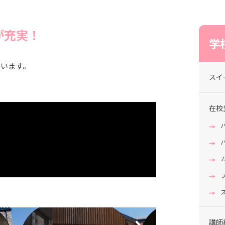
が充実！
学
ています。
スイ
在校
講師