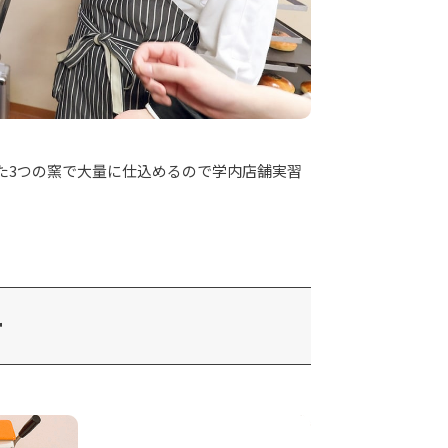
た3つの窯で大量に仕込めるので学内店舗実習
ー