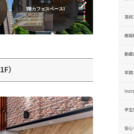
高校
施設
動画
1F）
年間
Inst
学生
安心