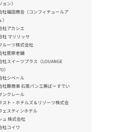
ジョン）
会社福田商会（コンフィチュールア
ュ）
会社アカシエ
会社 マリリッサ
フルーツ株式会社
会社菅原老舗
会社スイーツプラス（LOUANGE
YO）
会社シベール
会社藤商事 石窯パン工房ばーすでい
サンクレール
ラスト・ホテルズ＆リゾーツ株式会
ウェスティンホテル
シュ 株式会社
会社コイワ