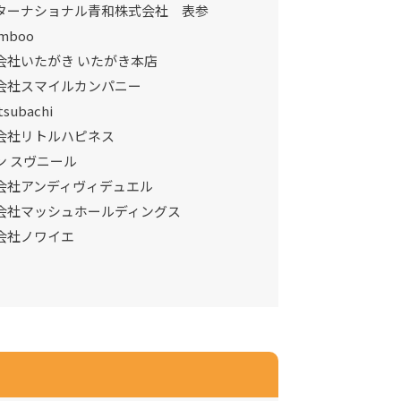
ターナショナル青和株式会社 表参
mboo
会社いたがき いたがき本店
会社スマイルカンパニー
tsubachi
会社リトルハピネス
ン スヴニール
会社アンディヴィデュエル
会社マッシュホールディングス
会社ノワイエ