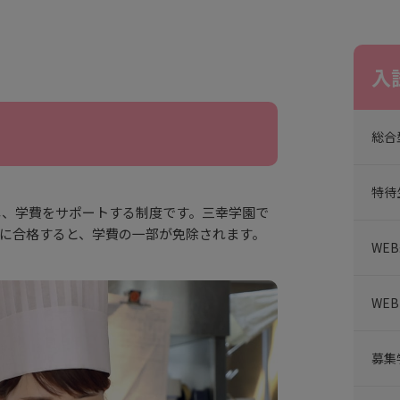
入
総合
特待
し、学費をサポートする制度です。三幸学園で
に合格すると、学費の一部が免除されます。
WE
WE
募集