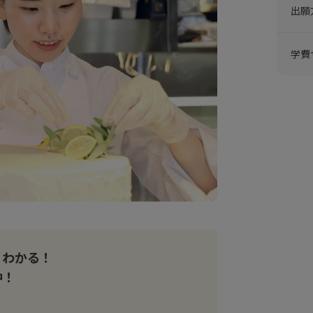
出願
学費
とわかる！
中！