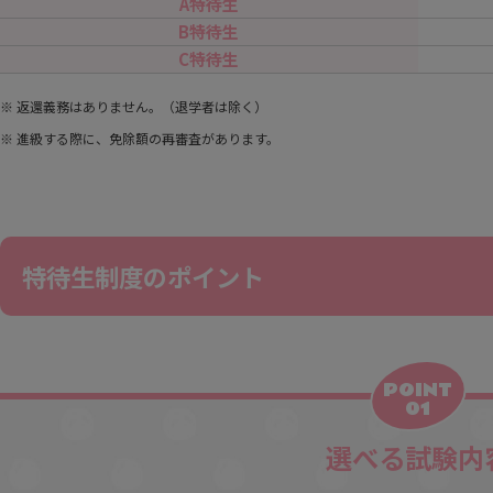
A特待生
B特待生
C特待生
返還義務はありません。（退学者は除く）
進級する際に、免除額の再審査があります。
特待生制度のポイント
POINT
01
選べる試験内