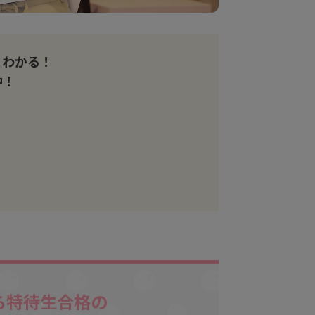
とわかる！
中！
ら特待生合格の