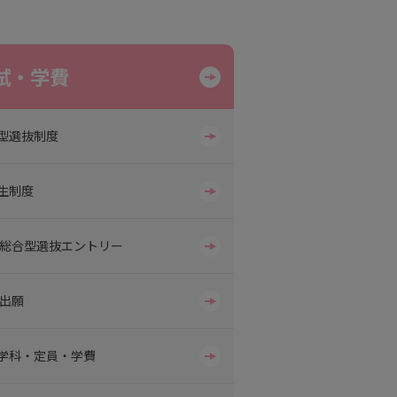
試・学費
型選抜制度
生制度
B総合型選抜エントリー
B出願
学科・定員・学費