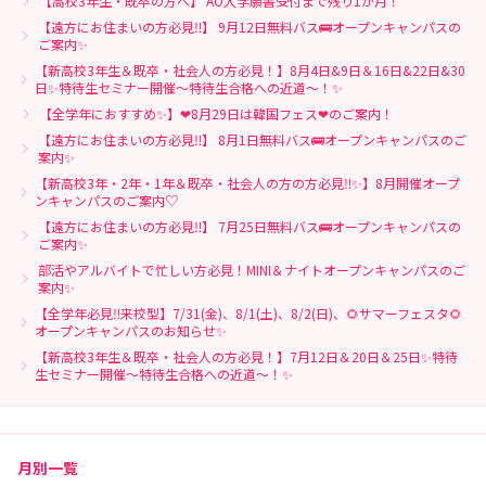
【高校3年生・既卒の方へ】 AO入学願書受付まで残り1か月！
【遠方にお住まいの方必見‼】 9月12日無料バス🚌オープンキャンパスの
ご案内✨
【新高校3年生＆既卒・社会人の方必見！】8月4日&9日＆16日&22日&30
日✨特待生セミナー開催～特待生合格への近道～！✨
【全学年におすすめ✨】❤8月29日は韓国フェス❤のご案内！
【遠方にお住まいの方必見‼】 8月1日無料バス🚌オープンキャンパスのご
案内✨
【新高校3年・2年・1年＆既卒・社会人の方の方必見‼✨】8月開催オープ
ンキャンパスのご案内♡
【遠方にお住まいの方必見‼】 7月25日無料バス🚌オープンキャンパスの
ご案内✨
部活やアルバイトで忙しい方必見！MINI＆ナイトオープンキャンパスのご
案内✨
【全学年必見‼来校型】7/31(金)、8/1(土)、8/2(日)、🌻サマーフェスタ🌻
オープンキャンパスのお知らせ✨
【新高校3年生＆既卒・社会人の方必見！】7月12日＆20日＆25日✨特待
生セミナー開催～特待生合格への近道～！✨
月別一覧