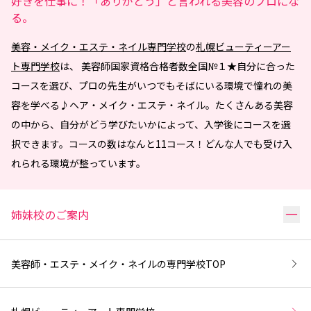
好きを仕事に！「ありがとう」と言われる美容のプロにな
る。
美容・メイク・エステ・ネイル専門学校
の
札幌ビューティーアー
ト専門学校
は、 美容師国家資格合格者数全国№１★自分に合った
コースを選び、プロの先生がいつでもそばにいる環境で憧れの美
容を学べる♪ヘア・メイク・エステ・ネイル。たくさんある美容
の中から、自分がどう学びたいかによって、入学後にコースを選
択できます。コースの数はなんと11コース！どんな人でも受け入
れられる環境が整っています。
リ
姉妹校のご案内
美容師・エステ・メイク・ネイルの専門学校
TOP