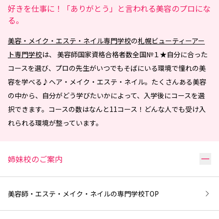
好きを仕事に！「ありがとう」と言われる美容のプロにな
る。
美容・メイク・エステ・ネイル専門学校
の
札幌ビューティーアー
ト専門学校
は、 美容師国家資格合格者数全国№１★自分に合った
コースを選び、プロの先生がいつでもそばにいる環境で憧れの美
容を学べる♪ヘア・メイク・エステ・ネイル。たくさんある美容
の中から、自分がどう学びたいかによって、入学後にコースを選
択できます。コースの数はなんと11コース！どんな人でも受け入
れられる環境が整っています。
リ
姉妹校のご案内
美容師・エステ・メイク・ネイルの専門学校
TOP