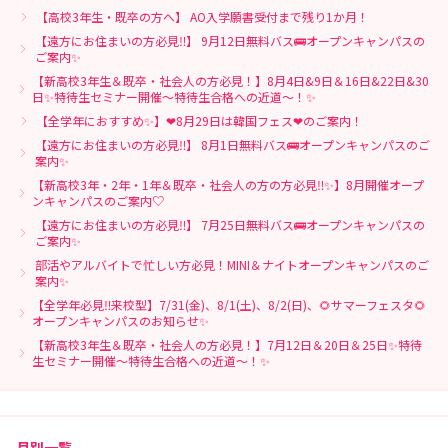
【高校3年生・既卒の方へ】 AO入学願書受付まで残り1か月！
【遠方にお住まいの方必見‼】 9月12日無料バス🚌オープンキャンパスの
ご案内✨
【新高校3年生＆既卒・社会人の方必見！】8月4日&9日＆16日&22日&30
日✨特待生セミナー開催～特待生合格への近道～！✨
【全学年におすすめ✨】❤8月29日は韓国フェス❤のご案内！
【遠方にお住まいの方必見‼】 8月1日無料バス🚌オープンキャンパスのご
案内✨
【新高校3年・2年・1年＆既卒・社会人の方の方必見‼✨】8月開催オープ
ンキャンパスのご案内♡
【遠方にお住まいの方必見‼】 7月25日無料バス🚌オープンキャンパスの
ご案内✨
部活やアルバイトで忙しい方必見！MINI＆ナイトオープンキャンパスのご
案内✨
【全学年必見‼来校型】7/31(金)、8/1(土)、8/2(日)、🌻サマーフェスタ🌻
オープンキャンパスのお知らせ✨
【新高校3年生＆既卒・社会人の方必見！】7月12日＆20日＆25日✨特待
生セミナー開催～特待生合格への近道～！✨
月別一覧