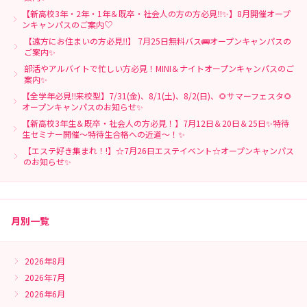
【新高校3年・2年・1年＆既卒・社会人の方の方必見‼✨】8月開催オープ
ンキャンパスのご案内♡
【遠方にお住まいの方必見‼】 7月25日無料バス🚌オープンキャンパスの
ご案内✨
部活やアルバイトで忙しい方必見！MINI＆ナイトオープンキャンパスのご
案内✨
【全学年必見‼来校型】7/31(金)、8/1(土)、8/2(日)、🌻サマーフェスタ🌻
オープンキャンパスのお知らせ✨
【新高校3年生＆既卒・社会人の方必見！】7月12日＆20日＆25日✨特待
生セミナー開催～特待生合格への近道～！✨
【エステ好き集まれ！!】☆7月26日エステイベント☆オープンキャンパス
のお知らせ✨
月別一覧
2026年8月
2026年7月
2026年6月