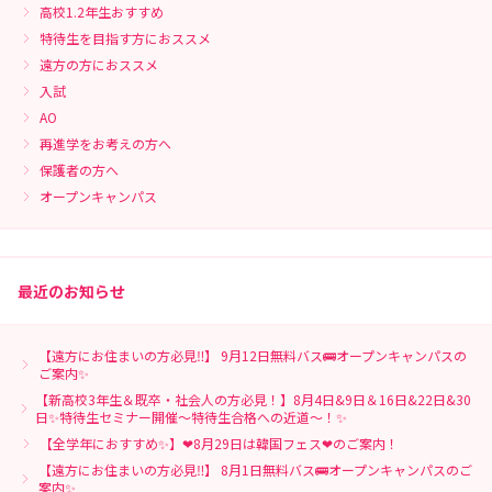
高校1.2年生おすすめ
特待生を目指す方におススメ
遠方の方におススメ
入試
AO
再進学をお考えの方へ
保護者の方へ
オープンキャンパス
最近のお知らせ
【遠方にお住まいの方必見‼】 9月12日無料バス🚌オープンキャンパスの
ご案内✨
【新高校3年生＆既卒・社会人の方必見！】8月4日&9日＆16日&22日&30
日✨特待生セミナー開催～特待生合格への近道～！✨
【全学年におすすめ✨】❤8月29日は韓国フェス❤のご案内！
【遠方にお住まいの方必見‼】 8月1日無料バス🚌オープンキャンパスのご
案内✨