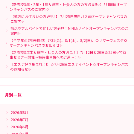
【新高校3年・2年・1年＆既卒・社会人の方の方必見‼✨】8月開催オープ
ンキャンパスのご案内♡
【遠方にお住まいの方必見‼】 7月25日無料バス🚌オープンキャンパスの
ご案内✨
部活やアルバイトで忙しい方必見！MINI＆ナイトオープンキャンパスのご
案内✨
【全学年必見‼来校型】7/31(金)、8/1(土)、8/2(日)、🌻サマーフェスタ🌻
オープンキャンパスのお知らせ✨
【新高校3年生＆既卒・社会人の方必見！】7月12日＆20日＆25日✨特待
生セミナー開催～特待生合格への近道～！✨
【エステ好き集まれ！!】☆7月26日エステイベント☆オープンキャンパス
のお知らせ✨
月別一覧
2026年8月
2026年7月
2026年6月
2026年5月