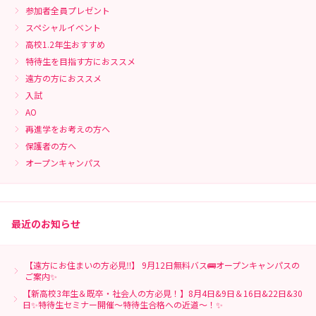
参加者全員プレゼント
スペシャルイベント
高校1.2年生おすすめ
特待生を目指す方におススメ
遠方の方におススメ
入試
AO
再進学をお考えの方へ
保護者の方へ
オープンキャンパス
最近のお知らせ
【遠方にお住まいの方必見‼】 9月12日無料バス🚌オープンキャンパスの
ご案内✨
【新高校3年生＆既卒・社会人の方必見！】8月4日&9日＆16日&22日&30
日✨特待生セミナー開催～特待生合格への近道～！✨