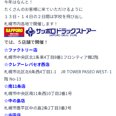
今年はなんと！
たくさんのお客様に来ていただけるように
１３日・１４日の２日間は学校を飛び出し
札幌市内各地で開催します！
では、５店舗で開催！
☆ファクトリー店
札幌市中央区北1条東4丁目8番1フロンティア館2階
☆クレアーレパセオ西店
札幌市北区北6条西4丁目1-1 JR TOWER PASEO WEST- 1
階 No-13
☆南11条店
札幌市中央区南11条西10丁目2番1号
☆中の島店
札幌市豊平区中の島2条2丁目3番3号
☆屯田店