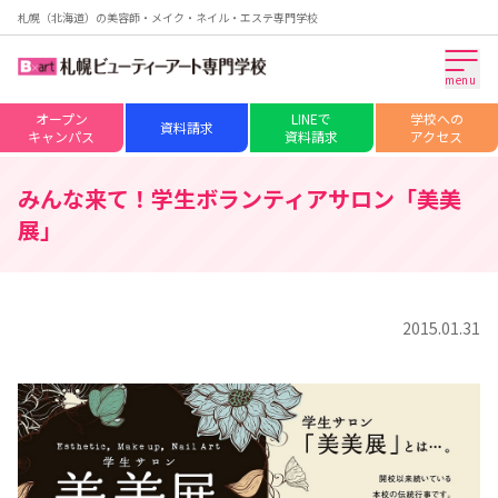
札幌（北海道）の美容師・メイク・ネイル・エステ専門学校
menu
オープン
LINEで
学校への
資料請求
キャンパス
資料請求
アクセス
みんな来て！学生ボランティアサロン「美美
展」
2015.01.31