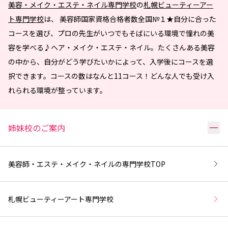
美容・メイク・エステ・ネイル専門学校
の
札幌ビューティーアー
ト専門学校
は、 美容師国家資格合格者数全国№１★自分に合った
コースを選び、プロの先生がいつでもそばにいる環境で憧れの美
容を学べる♪ヘア・メイク・エステ・ネイル。たくさんある美容
の中から、自分がどう学びたいかによって、入学後にコースを選
択できます。コースの数はなんと11コース！どんな人でも受け入
れられる環境が整っています。
リ
姉妹校のご案内
美容師・エステ・メイク・ネイルの専門学校
TOP
札幌ビューティーアート専門学校