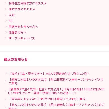
特待生を目指す方におススメ
遠方の方におススメ
入試
AO
再進学をお考えの方へ
保護者の方へ
オープンキャンパス
最近のお知らせ
【高校3年生・既卒の方へ】 AO入学願書受付まで残り1か月！
【遠方にお住まいの方必見‼】 9月12日無料バス🚌オープンキャンパスの
ご案内✨
【新高校3年生＆既卒・社会人の方必見！】8月4日&9日＆16日&22日&30
日✨特待生セミナー開催～特待生合格への近道～！✨
【全学年におすすめ✨】❤8月29日は韓国フェス❤のご案内！
【遠方にお住まいの方必見‼】 8月1日無料バス🚌オープンキャンパスのご
案内✨