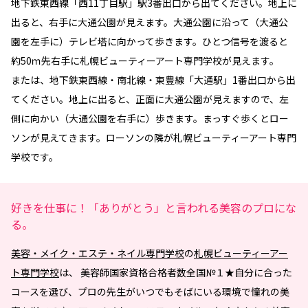
地下鉄東西線「西11丁目駅」駅3番出口から出てください。地上に
出ると、右手に大通公園が見えます。大通公園に沿って（大通公
園を左手に）テレビ塔に向かって歩きます。ひとつ信号を渡ると
約50ｍ先右手に札幌ビューティーアート専門学校が見えます。
または、地下鉄東西線・南北線・東豊線「大通駅」1番出口から出
てください。地上に出ると、正面に大通公園が見えますので、左
側に向かい（大通公園を右手に）歩きます。まっすぐ歩くとロー
ソンが見えてきます。ローソンの隣が札幌ビューティーアート専門
学校です。
好きを仕事に！「ありがとう」と言われる美容のプロにな
る。
美容・メイク・エステ・ネイル専門学校
の
札幌ビューティーアー
ト専門学校
は、 美容師国家資格合格者数全国№１★自分に合った
コースを選び、プロの先生がいつでもそばにいる環境で憧れの美