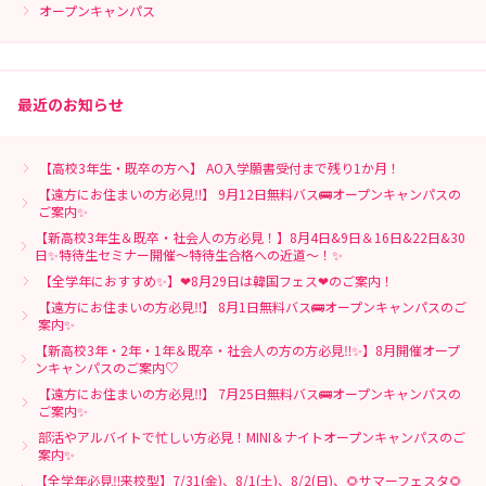
オープンキャンパス
最近のお知らせ
【高校3年生・既卒の方へ】 AO入学願書受付まで残り1か月！
【遠方にお住まいの方必見‼】 9月12日無料バス🚌オープンキャンパスの
ご案内✨
【新高校3年生＆既卒・社会人の方必見！】8月4日&9日＆16日&22日&30
日✨特待生セミナー開催～特待生合格への近道～！✨
【全学年におすすめ✨】❤8月29日は韓国フェス❤のご案内！
【遠方にお住まいの方必見‼】 8月1日無料バス🚌オープンキャンパスのご
案内✨
【新高校3年・2年・1年＆既卒・社会人の方の方必見‼✨】8月開催オープ
ンキャンパスのご案内♡
【遠方にお住まいの方必見‼】 7月25日無料バス🚌オープンキャンパスの
ご案内✨
部活やアルバイトで忙しい方必見！MINI＆ナイトオープンキャンパスのご
案内✨
【全学年必見‼来校型】7/31(金)、8/1(土)、8/2(日)、🌻サマーフェスタ🌻