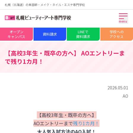
札幌（北海道）の美容師・メイク・ネイル・エステ専門学校
menu
オープン
LINEで
学校への
資料請求
キャンパス
資料請求
アクセス
【高校3年生・既卒の方へ】 AOエントリーま
で残り1カ月！
2026.05.01
AO
【高校3年生・既卒の方へ】
AOエントリーまで
残り1カ月！
大人気入試方法のAO入試！