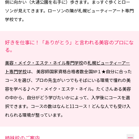
側に向かい（大通公園を右手に）歩きます。まっすぐ歩くとロー
ソンが見えてきます。ローソンの隣が札幌ビューティーアート専門
学校です。
好きを仕事に！「ありがとう」と言われる美容のプロにな
る。
美容・メイク・エステ・ネイル専門学校
の
札幌ビューティーアー
ト専門学校
は、 美容師国家資格合格者数全国№１★自分に合った
コースを選び、プロの先生がいつでもそばにいる環境で憧れの美
容を学べる♪ヘア・メイク・エステ・ネイル。たくさんある美容
の中から、自分がどう学びたいかによって、入学後にコースを選
択できます。コースの数はなんと11コース！どんな人でも受け入
れられる環境が整っています。
リ
姉妹校のご案内