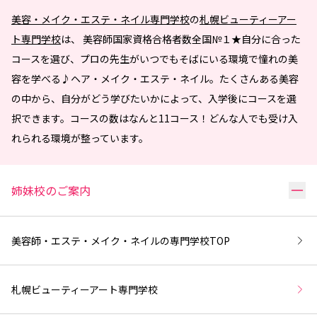
美容・メイク・エステ・ネイル専門学校
の
札幌ビューティーアー
ト専門学校
は、 美容師国家資格合格者数全国№１★自分に合った
コースを選び、プロの先生がいつでもそばにいる環境で憧れの美
容を学べる♪ヘア・メイク・エステ・ネイル。たくさんある美容
の中から、自分がどう学びたいかによって、入学後にコースを選
択できます。コースの数はなんと11コース！どんな人でも受け入
れられる環境が整っています。
リ
姉妹校のご案内
美容師・エステ・メイク・ネイルの専門学校
TOP
札幌ビューティーアート専門学校