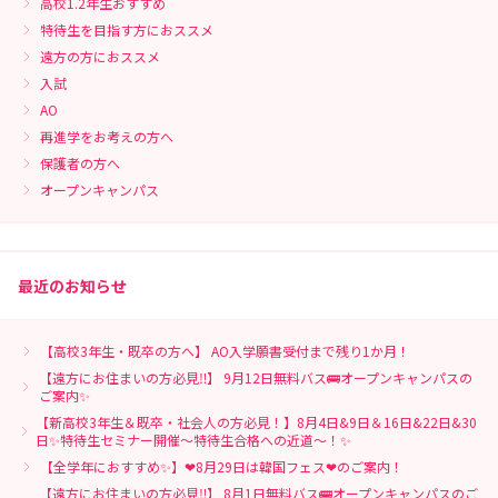
高校1.2年生おすすめ
特待生を目指す方におススメ
遠方の方におススメ
入試
AO
再進学をお考えの方へ
保護者の方へ
オープンキャンパス
最近のお知らせ
【高校3年生・既卒の方へ】 AO入学願書受付まで残り1か月！
【遠方にお住まいの方必見‼】 9月12日無料バス🚌オープンキャンパスの
ご案内✨
【新高校3年生＆既卒・社会人の方必見！】8月4日&9日＆16日&22日&30
日✨特待生セミナー開催～特待生合格への近道～！✨
【全学年におすすめ✨】❤8月29日は韓国フェス❤のご案内！
【遠方にお住まいの方必見‼】 8月1日無料バス🚌オープンキャンパスのご