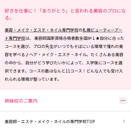
好きを仕事に！「ありがとう」と言われる美容のプロにな
る。
美容・メイク・エステ・ネイル専門学校
の
札幌ビューティーアー
ト専門学校
は、 美容師国家資格合格者数全国№１★自分に合った
コースを選び、プロの先生がいつでもそばにいる環境で憧れの美
容を学べる♪ヘア・メイク・エステ・ネイル。たくさんある美容
の中から、自分がどう学びたいかによって、入学後にコースを選
択できます。コースの数はなんと11コース！どんな人でも受け入
れられる環境が整っています。
リ
姉妹校のご案内
美容師・エステ・メイク・ネイルの専門学校
TOP