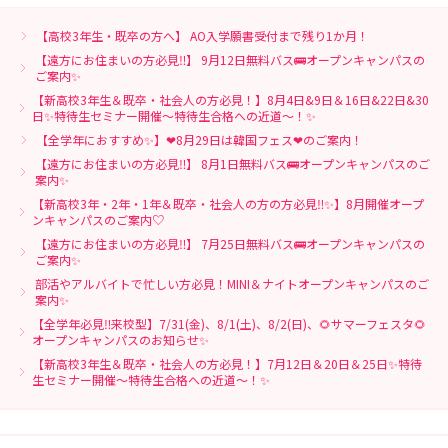
【高校3年生・既卒の方へ】 AO入学願書受付まで残り1か月！
【遠方にお住まいの方必見‼】 9月12日無料バス🚌オープンキャンパスの
ご案内✨
【新高校3年生＆既卒・社会人の方必見！】8月4日&9日＆16日&22日&30
日✨特待生セミナー開催～特待生合格への近道～！✨
【全学年におすすめ✨】❤8月29日は韓国フェス❤のご案内！
【遠方にお住まいの方必見‼】 8月1日無料バス🚌オープンキャンパスのご
案内✨
【新高校3年・2年・1年＆既卒・社会人の方の方必見‼✨】8月開催オープ
ンキャンパスのご案内♡
【遠方にお住まいの方必見‼】 7月25日無料バス🚌オープンキャンパスの
ご案内✨
部活やアルバイトで忙しい方必見！MINI＆ナイトオープンキャンパスのご
案内✨
【全学年必見‼来校型】7/31(金)、8/1(土)、8/2(日)、🌻サマーフェスタ🌻
オープンキャンパスのお知らせ✨
【新高校3年生＆既卒・社会人の方必見！】7月12日＆20日＆25日✨特待
生セミナー開催～特待生合格への近道～！✨