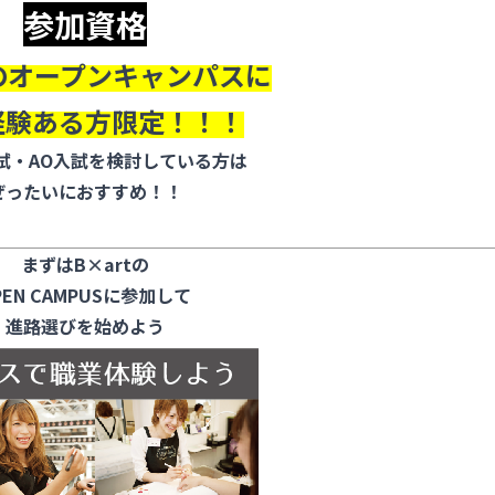
参加資格
の
オープンキャンパスに
経験ある方
限定！！！
試・AO入試を検討している方は
ぜったいにおすすめ！！
まずはB×artの
PEN CAMPUSに参加して
進路選びを始めよう