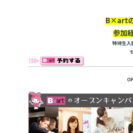
B×art
参加
特待生入
O