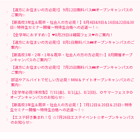
【遠方にお住まいの方必見‼】 9月12日無料バス🚌オープンキャンパスの
ご案内✨
【新高校3年生＆既卒・社会人の方必見！】8月4日&9日＆16日&22日&30
日✨特待生セミナー開催～特待生合格への近道～！✨
【全学年におすすめ✨】❤8月29日は韓国フェス❤のご案内！
【遠方にお住まいの方必見‼】 8月1日無料バス🚌オープンキャンパスのご
案内✨
【新高校3年・2年・1年＆既卒・社会人の方の方必見‼✨】8月開催オープ
ンキャンパスのご案内♡
【遠方にお住まいの方必見‼】 7月25日無料バス🚌オープンキャンパスの
ご案内✨
部活やアルバイトで忙しい方必見！MINI＆ナイトオープンキャンパスのご
案内✨
【全学年必見‼来校型】7/31(金)、8/1(土)、8/2(日)、🌻サマーフェスタ🌻
オープンキャンパスのお知らせ✨
【新高校3年生＆既卒・社会人の方必見！】7月12日＆20日＆25日✨特待
生セミナー開催～特待生合格への近道～！✨
【エステ好き集まれ！!】☆7月26日エステイベント☆オープンキャンパス
のお知らせ✨