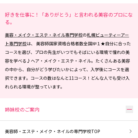
好きを仕事に！「ありがとう」と言われる美容のプロにな
る。
美容・メイク・エステ・ネイル専門学校
の
札幌ビューティーアー
ト専門学校
は、 美容師国家資格合格者数全国№１★自分に合った
コースを選び、プロの先生がいつでもそばにいる環境で憧れの美
容を学べる♪ヘア・メイク・エステ・ネイル。たくさんある美容
の中から、自分がどう学びたいかによって、入学後にコースを選
択できます。コースの数はなんと11コース！どんな人でも受け入
れられる環境が整っています。
リ
姉妹校のご案内
美容師・エステ・メイク・ネイルの専門学校
TOP