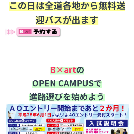
この日は全道各地から無料送
迎バスが出ます
a
a
a
B×art
の
OPEN CAMPUSで
進路選びを始めよう