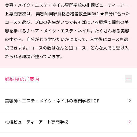
美容・メイク・エステ・ネイル専門学校
の
札幌ビューティーアー
ト専門学校
は、 美容師国家資格合格者数全国№１★自分に合った
コースを選び、プロの先生がいつでもそばにいる環境で憧れの美
容を学べる♪ヘア・メイク・エステ・ネイル。たくさんある美容
の中から、自分がどう学びたいかによって、入学後にコースを選
択できます。コースの数はなんと11コース！どんな人でも受け入
れられる環境が整っています。
リ
姉妹校のご案内
美容師・エステ・メイク・ネイルの専門学校
TOP
札幌ビューティーアート専門学校