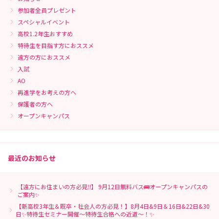
参加者全員プレゼント
スペシャルイベント
高校1.2年生おすすめ
特待生を目指す方におススメ
遠方の方におススメ
入試
AO
再進学をお考えの方へ
保護者の方へ
オープンキャンパス
最近のお知らせ
【遠方にお住まいの方必見‼】 9月12日無料バス🚌オープンキャンパスの
ご案内✨
【新高校3年生＆既卒・社会人の方必見！】8月4日&9日＆16日&22日&30
日✨特待生セミナー開催～特待生合格への近道～！✨