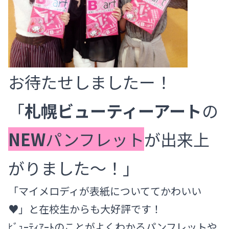
お待たせしましたー！
「
札幌ビューティーアート
の
NEW
パンフレット
が出来上
がりました～！」
「マイメロディが表紙についててかわいい
♥」と在校生からも大好評です！
ﾋﾞｭｰﾃｨｱｰﾄのことがよくわかるパンフレットや