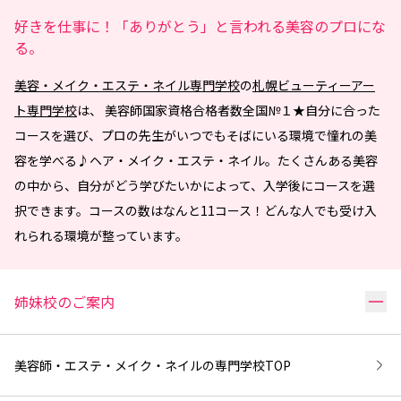
好きを仕事に！「ありがとう」と言われる美容のプロにな
る。
美容・メイク・エステ・ネイル専門学校
の
札幌ビューティーアー
ト専門学校
は、 美容師国家資格合格者数全国№１★自分に合った
コースを選び、プロの先生がいつでもそばにいる環境で憧れの美
容を学べる♪ヘア・メイク・エステ・ネイル。たくさんある美容
の中から、自分がどう学びたいかによって、入学後にコースを選
択できます。コースの数はなんと11コース！どんな人でも受け入
れられる環境が整っています。
リ
姉妹校のご案内
美容師・エステ・メイク・ネイルの専門学校
TOP