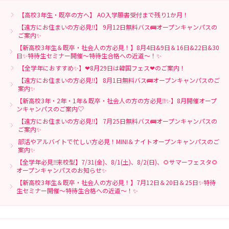
【高校3年生・既卒の方へ】 AO入学願書受付まで残り1か月！
【遠方にお住まいの方必見‼】 9月12日無料バス🚌オープンキャンパスの
ご案内✨
【新高校3年生＆既卒・社会人の方必見！】8月4日&9日＆16日&22日&30
日✨特待生セミナー開催～特待生合格への近道～！✨
【全学年におすすめ✨】❤8月29日は韓国フェス❤のご案内！
【遠方にお住まいの方必見‼】 8月1日無料バス🚌オープンキャンパスのご
案内✨
【新高校3年・2年・1年＆既卒・社会人の方の方必見‼✨】8月開催オープ
ンキャンパスのご案内♡
【遠方にお住まいの方必見‼】 7月25日無料バス🚌オープンキャンパスの
ご案内✨
部活やアルバイトで忙しい方必見！MINI＆ナイトオープンキャンパスのご
案内✨
【全学年必見‼来校型】7/31(金)、8/1(土)、8/2(日)、🌻サマーフェスタ🌻
オープンキャンパスのお知らせ✨
【新高校3年生＆既卒・社会人の方必見！】7月12日＆20日＆25日✨特待
生セミナー開催～特待生合格への近道～！✨