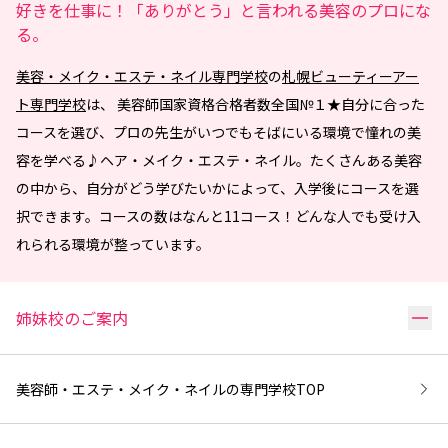
好きを仕事に！「ありがとう」と言われる美容のプロにな
る。
美容・メイク・エステ・ネイル専門学校
の
札幌ビューティーアー
ト専門学校
は、 美容師国家資格合格者数全国№１★自分に合った
コースを選び、プロの先生がいつでもそばにいる環境で憧れの美
容を学べる♪ヘア・メイク・エステ・ネイル。たくさんある美容
の中から、自分がどう学びたいかによって、入学後にコースを選
択できます。コースの数はなんと11コース！どんな人でも受け入
れられる環境が整っています。
リ
姉妹校のご案内
美容師・エステ・メイク・ネイルの専門学校
TOP