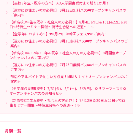
【高校3年生・既卒の方へ】 AO入学願書受付まで残り1か月！
【遠方にお住まいの方必見‼】 9月12日無料バス🚌オープンキャンパスの
ご案内✨
【新高校3年生＆既卒・社会人の方必見！】8月4日&9日＆16日&22日&30
日✨特待生セミナー開催～特待生合格への近道～！✨
【全学年におすすめ✨】❤8月29日は韓国フェス❤のご案内！
【遠方にお住まいの方必見‼】 8月1日無料バス🚌オープンキャンパスのご
案内✨
【新高校3年・2年・1年＆既卒・社会人の方の方必見‼✨】8月開催オープ
ンキャンパスのご案内♡
【遠方にお住まいの方必見‼】 7月25日無料バス🚌オープンキャンパスの
ご案内✨
部活やアルバイトで忙しい方必見！MINI＆ナイトオープンキャンパスのご
案内✨
【全学年必見‼来校型】7/31(金)、8/1(土)、8/2(日)、🌻サマーフェスタ🌻
オープンキャンパスのお知らせ✨
【新高校3年生＆既卒・社会人の方必見！】7月12日＆20日＆25日✨特待
生セミナー開催～特待生合格への近道～！✨
月別一覧