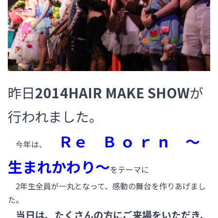
昨日
2014HAIR MAKE SHOW
が
行われました。
Ｒｅ Ｂ ｏ ｒ ｎ ～
今年は、
生まれかわり～
をテーマに
2年生全員が一丸となって、感動の舞台を作りあげまし
た。
当日は、たくさんの方にご来場をいただき、