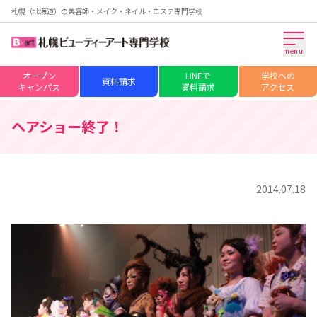
札幌（北海道）の美容師・メイク・ネイル・エステ専門学校
menu
オープン
LINEで
学校への
資料請求
キャンパス
資料請求
アクセス
ヘアショー終了！
2014.07.18