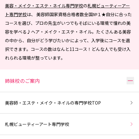
美容・メイク・エステ・ネイル専門学校
の
札幌ビューティーアー
ト専門学校
は、 美容師国家資格合格者数全国№１★自分に合った
コースを選び、プロの先生がいつでもそばにいる環境で憧れの美
容を学べる♪ヘア・メイク・エステ・ネイル。たくさんある美容
の中から、自分がどう学びたいかによって、入学後にコースを選
択できます。コースの数はなんと11コース！どんな人でも受け入
れられる環境が整っています。
リ
姉妹校のご案内
美容師・エステ・メイク・ネイルの専門学校
TOP
札幌ビューティーアート専門学校