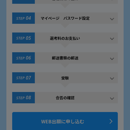
04
マイページ パスワード設定
STEP
05
選考料のお支払い
STEP
06
郵送書類の郵送
STEP
07
受験
STEP
08
合否の確認
STEP
WEB出願に申し込む