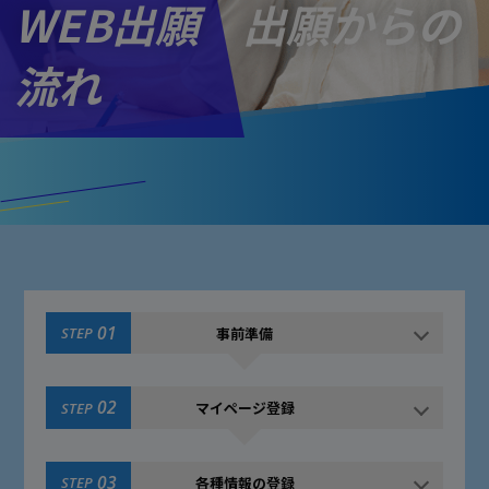
WEB出願 出願からの
流れ
01
事前準備
STEP
02
マイページ登録
STEP
03
各種情報の登録
STEP