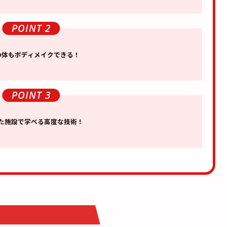
POINT 2
の体も
ボディメイク
できる！
POINT 3
た
施設で
学べる
高度な技術！