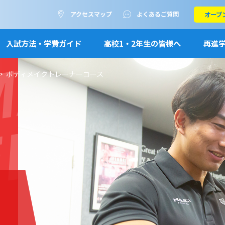
アクセスマップ
よくあるご質問
オープ
MAKEUP
入試方法・学費ガイド
高校1・2年生の皆様へ
再進
ボディメイクトレーナーコース
ER COUR