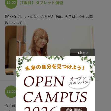
【7限目】タブレット演習
15:00
PCやタブレットの使い方を学ぶ授業。今日はエクセル関
数について！
close
【8限目】原料学
16:00
今日は醤油や酢といった調味料の原材料について学びま