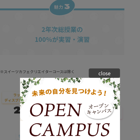
3
魅力
2年次総授業の
100％が実習・演習
※スイーツカフェクリエイターコースは除く
close