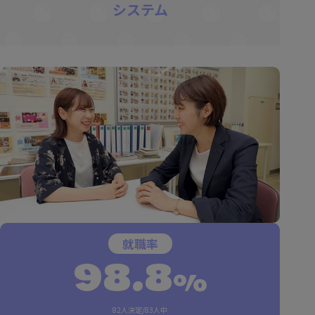
システム
就職率
98.8
%
82人決定/83人中