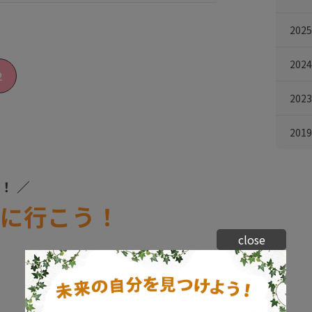
202
202
2
202
201
！ ／
に
行こう！
close