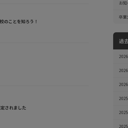
お知
卒業
学校のことを知ろう！
過
202
202
202
202
認定されました
202
202