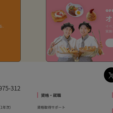
OP
オ
る、
イベ
実施
975-312
資格・就職
1年次）
資格取得サポート