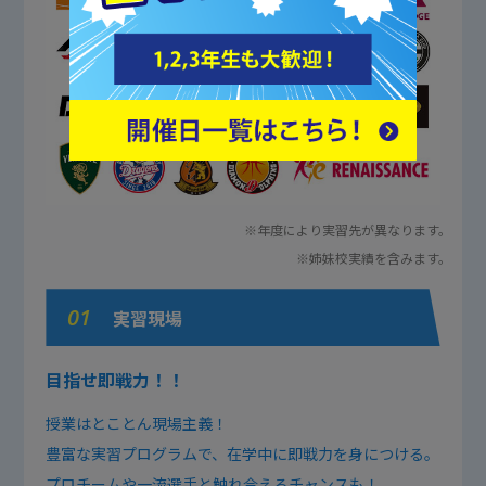
※年度により実習先が異なります。
※姉妹校実績を含みます。
01
実習現場
目指せ即戦力！！
授業はとことん現場主義！
豊富な実習プログラムで、在学中に即戦力を身につける。
プロチームや一流選手と触れ合えるチャンスも！