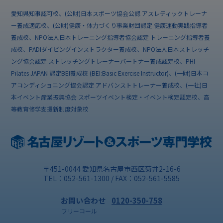
愛知県知事認可校、(公財)日本スポーツ協会公認 アスレティックトレーナ
ー養成適応校、(公財)健康・体力づくり事業財団認定 健康運動実践指導者
養成校、NPO法人日本トレーニング指導者協会認定 トレーニング指導者養
成校、PADIダイビングインストラクター養成校、NPO法人日本ストレッチ
ング協会認定 ストレッチングトレーナーパートナー養成認定校、PHI
Pilates JAPAN 認定BEI養成校 (BEI:Basic Exercise Instructor)、(一財)日本コ
アコンディショニング協会認定 アドバンストトレーナー養成校、(一社)日
本イベント産業振興協会 スポーツイベント検定・イベント検定認定校、高
等教育修学支援新制度対象校
〒451-0044 愛知県名古屋市西区菊井2-16-6
TEL：052-561-1300 / FAX：052-561-5585
お問い合わせ
0120-350-758
フリーコール