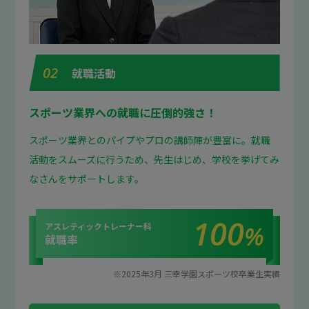
02
就職活動
スポーツ業界への就職に圧倒的強さ！
スポーツ業界とのパイプやプロの講師陣が豊富に。就職
活動をスムーズに行うため、先生はじめ、学校を挙げてみ
なさんをサポートします。
100
アスレティックトレーナー科
%
就職率
※2025年3月 三幸学園スポーツ校卒業生実績