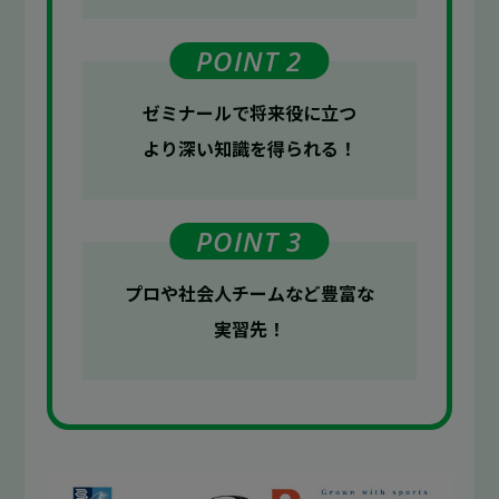
POINT 2
ゼミナールで
将来役に立つ
より深い知識を
得られる！
POINT 3
プロや
社会人チームなど
豊富な
実習先！