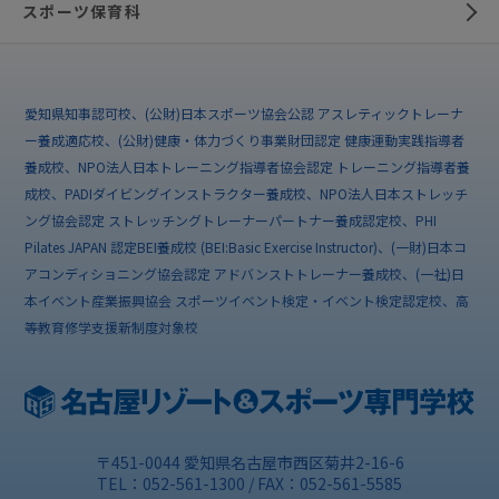
スポーツ保育科
愛知県知事認可校、(公財)日本スポーツ協会公認 アスレティックトレーナ
ー養成適応校、(公財)健康・体力づくり事業財団認定 健康運動実践指導者
養成校、NPO法人日本トレーニング指導者協会認定 トレーニング指導者養
成校、PADIダイビングインストラクター養成校、NPO法人日本ストレッチ
ング協会認定 ストレッチングトレーナーパートナー養成認定校、PHI
Pilates JAPAN 認定BEI養成校 (BEI:Basic Exercise Instructor)、(一財)日本コ
アコンディショニング協会認定 アドバンストトレーナー養成校、(一社)日
本イベント産業振興協会 スポーツイベント検定・イベント検定認定校、高
等教育修学支援新制度対象校
〒451-0044 愛知県名古屋市西区菊井2-16-6
TEL：052-561-1300 / FAX：052-561-5585