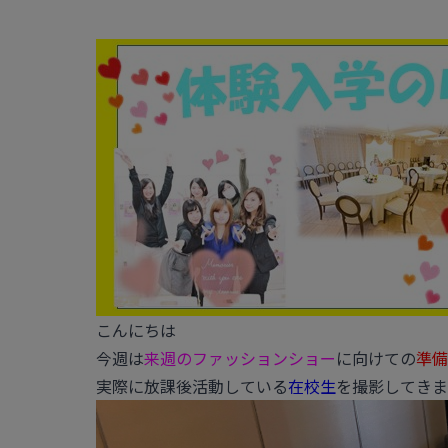
こんにちは
今週は
来週のファッションショー
に向けての
準備
実際に放課後活動している
在校生
を撮影してきま