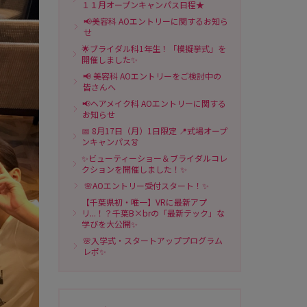
１１月オープンキャンパス日程★
📢美容科 AOエントリーに関するお知ら
せ
🌟ブライダル科1年生！「模擬挙式」を
開催しました✨
📢 美容科 AOエントリーをご検討中の
皆さんへ
📢ヘアメイク科 AOエントリーに関する
お知らせ
📅 8月17日（月）1日限定 📍式場オープ
ンキャンパス👗
✨ビューティーショー＆ブライダルコレ
クションを開催しました！✨
🌸AOエントリー受付スタート！✨
【千葉県初・唯一】VRに最新アプ
リ...！？千葉B×brの「最新テック」な
学びを大公開✨
🌸入学式・スタートアッププログラム
レポ✨