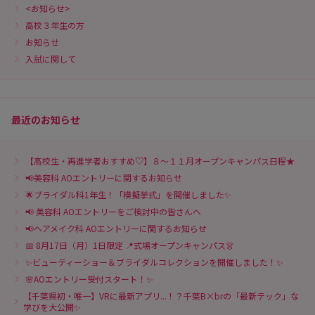
<お知らせ>
高校３年生の方
お知らせ
入試に関して
最近のお知らせ
【高校生・再進学者おすすめ♡】８～１１月オープンキャンパス日程★
📢美容科 AOエントリーに関するお知らせ
🌟ブライダル科1年生！「模擬挙式」を開催しました✨
📢 美容科 AOエントリーをご検討中の皆さんへ
📢ヘアメイク科 AOエントリーに関するお知らせ
📅 8月17日（月）1日限定 📍式場オープンキャンパス👗
✨ビューティーショー＆ブライダルコレクションを開催しました！✨
🌸AOエントリー受付スタート！✨
【千葉県初・唯一】VRに最新アプリ...！？千葉B×brの「最新テック」な
学びを大公開✨