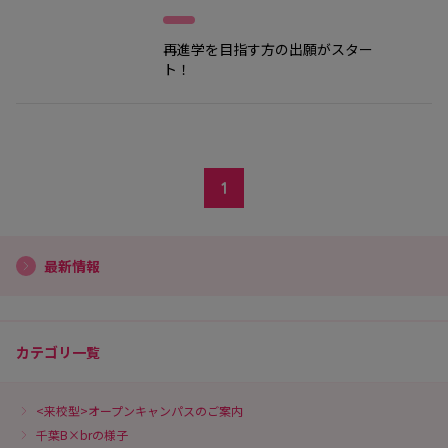
再進学を目指す方の出願がスター
ト！
1
最新情報
カテゴリ一覧
<来校型>オープンキャンパスのご案内
千葉B×brの様子