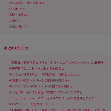
☆お友達と一緒も大歓迎☆
<お知らせ>
高校３年生の方
お知らせ
入試に関して
最近のお知らせ
【高校生・再進学者おすすめ♡】８～１１月オープンキャンパス日程★
📢美容科 AOエントリーに関するお知らせ
🌟ブライダル科1年生！「模擬挙式」を開催しました✨
📢 美容科 AOエントリーをご検討中の皆さんへ
📢ヘアメイク科 AOエントリーに関するお知らせ
📅 8月17日（月）1日限定 📍式場オープンキャンパス👗
✨ビューティーショー＆ブライダルコレクションを開催しました！✨
🌸AOエントリー受付スタート！✨
【千葉県初・唯一】VRに最新アプリ...！？千葉B×brの「最新テック」な