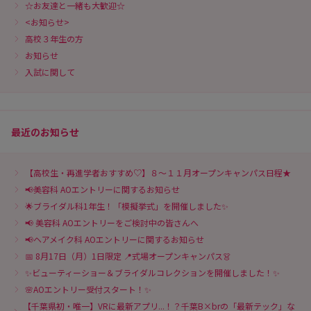
☆お友達と一緒も大歓迎☆
<お知らせ>
高校３年生の方
お知らせ
入試に関して
最近のお知らせ
【高校生・再進学者おすすめ♡】８～１１月オープンキャンパス日程★
📢美容科 AOエントリーに関するお知らせ
🌟ブライダル科1年生！「模擬挙式」を開催しました✨
📢 美容科 AOエントリーをご検討中の皆さんへ
📢ヘアメイク科 AOエントリーに関するお知らせ
📅 8月17日（月）1日限定 📍式場オープンキャンパス👗
✨ビューティーショー＆ブライダルコレクションを開催しました！✨
🌸AOエントリー受付スタート！✨
【千葉県初・唯一】VRに最新アプリ...！？千葉B×brの「最新テック」な