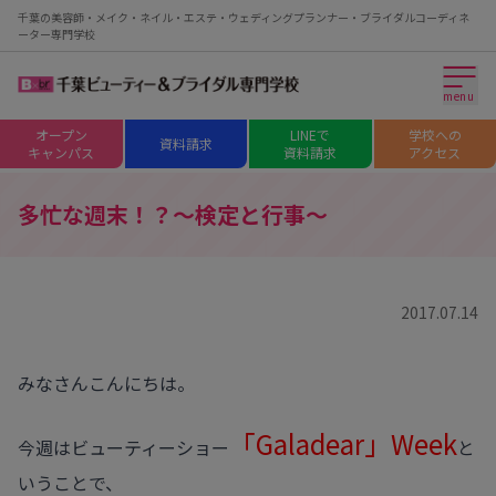
千葉の美容師・メイク・ネイル・エステ・ウェディングプランナー・ブライダルコーディネ
ーター専門学校
menu
オープン
LINEで
学校への
資料請求
キャンパス
資料請求
アクセス
多忙な週末！？～検定と行事～
2017.07.14
みなさんこんにちは。
「Galadear」Week
今週はビューティーショー
と
いうことで、