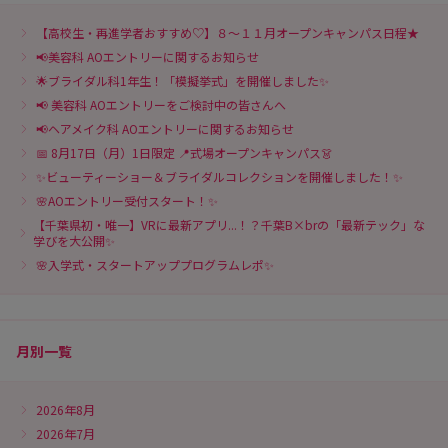
【高校生・再進学者おすすめ♡】８～１１月オープンキャンパス日程★
📢美容科 AOエントリーに関するお知らせ
🌟ブライダル科1年生！「模擬挙式」を開催しました✨
📢 美容科 AOエントリーをご検討中の皆さんへ
📢ヘアメイク科 AOエントリーに関するお知らせ
📅 8月17日（月）1日限定 📍式場オープンキャンパス👗
✨ビューティーショー＆ブライダルコレクションを開催しました！✨
🌸AOエントリー受付スタート！✨
【千葉県初・唯一】VRに最新アプリ...！？千葉B×brの「最新テック」な
学びを大公開✨
🌸入学式・スタートアッププログラムレポ✨
月別一覧
2026年8月
2026年7月