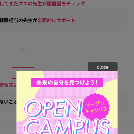
してきたプロの先生が履歴書をチェック
就職担当の先生が
全面的にサポート
close
STEP 4
実習先は卒業生も活躍する有名サロン
ないことも学べ
就職にもつながる