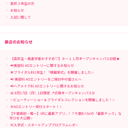
高校３年生の方
お知らせ
入試に関して
最近のお知らせ
【高校生・再進学者おすすめ♡】８～１１月オープンキャンパス日程★
📢美容科 AOエントリーに関するお知らせ
🌟ブライダル科1年生！「模擬挙式」を開催しました✨
📢 美容科 AOエントリーをご検討中の皆さんへ
📢ヘアメイク科 AOエントリーに関するお知らせ
📅 8月17日（月）1日限定 📍式場オープンキャンパス👗
✨ビューティーショー＆ブライダルコレクションを開催しました！✨
🌸AOエントリー受付スタート！✨
【千葉県初・唯一】VRに最新アプリ...！？千葉B×brの「最新テック」な
学びを大公開✨
🌸入学式・スタートアッププログラムレポ✨