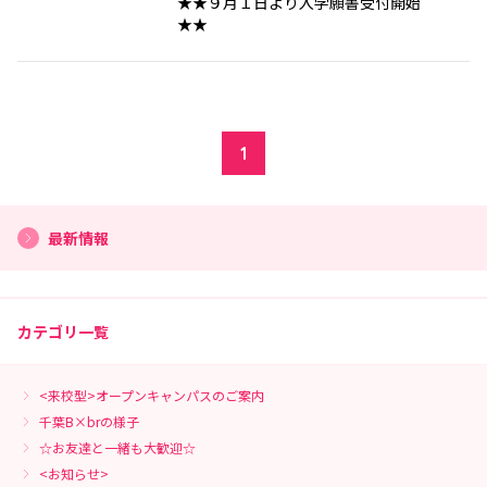
★★９月１日より入学願書受付開始
★★
1
最新情報
カテゴリ一覧
<来校型>オープンキャンパスのご案内
千葉B×brの様子
☆お友達と一緒も大歓迎☆
<お知らせ>