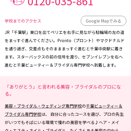
0120-035-861
学校までのアクセス
Google Mapでみる
JR「千葉駅」東口を出てペリエを右手に見ながら駐輪場の左の道
をまっすぐ進んでください。Pronto（プロント）やマクドナルド
を通り過ぎ、交差点もそのまままっすぐ進むと千葉中央駅に着き
ます。スターバックスの前の信号を渡り、セブンイレブンを右へ
進むと千葉ビューティー＆ブライダル専門学校へ到着します。
「ありがとう」と言われる美容・ブライダルのプロにな
る。
美容・ブライダル・ウェディング専門学校
の
千葉ビューティー＆
ブライダル専門学校
は、 自分に合ったコースを選び、プロの先生
がいつでもそばにいる環境で憧れの美容を学べる♪ヘア・メイ
ク・エステ・ネイル・ブライダル。たくさんある美容の中から、