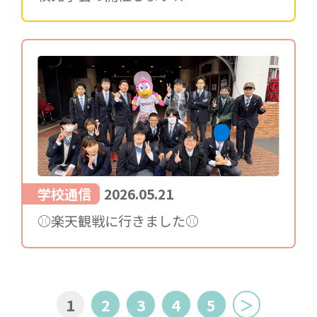
学校通信
2026.05.21
⚾楽天観戦に行きました⚾
1
2
3
4
5
＞