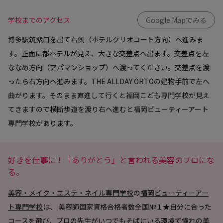
学校までのアクセス
Google Mapでみる
博多駅筑紫口を出て右側（ホテルクリオコート方向）へ進みま
す。正面に都ホテルが見え、大きな交差点へ出ます。交差点を左
ななめ方向（アパマンショップ）へ渡ってください。交差点を渡
ったら右方向へ進みます。THE ALLDAY ORTOの建物手前で左へ
曲がります。そのまま直進して行くと福岡こども専門学校が見え
てきますので横断歩道を渡り右へ進むと福岡ビューティーアート
専門学校があります。
好きを仕事に！「ありがとう」と言われる美容のプロにな
る。
美容・メイク・エステ・ネイル専門学校
の
福岡ビューティーアー
ト専門学校
は、 美容師国家資格合格者数全国№１★自分に合った
コースを選び、プロの先生がいつでもそばにいる環境で憧れの美