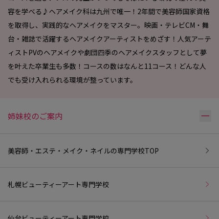
容を学べる♪ヘアメイク科は九州で唯一！2年間で美容師国家資格
を取得し、実践的なヘアメイクをマスター。映画・テレビCM・舞
台・雑誌で活躍するヘアメイクアーティストをめざす！人気アーテ
ィストPVのヘアメイクや劇団四季のヘアメイクスタッフとして夢
を叶えた卒業生も多数！コースの数はなんと11コース！どんな人
でも受け入れられる環境が整っています。
リ
姉妹校のご案内
美容師・エステ・メイク・ネイルの専門学校
TOP
札幌ビューティーアート専門学校
仙台ビューティーアート専門学校