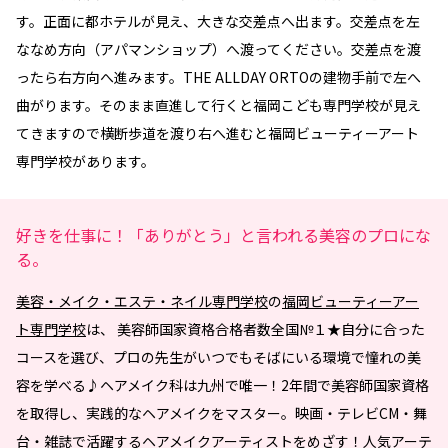
す。正面に都ホテルが見え、大きな交差点へ出ます。交差点を左
ななめ方向（アパマンショップ）へ渡ってください。交差点を渡
ったら右方向へ進みます。THE ALLDAY ORTOの建物手前で左へ
曲がります。そのまま直進して行くと福岡こども専門学校が見え
てきますので横断歩道を渡り右へ進むと福岡ビューティーアート
専門学校があります。
好きを仕事に！「ありがとう」と言われる美容のプロにな
る。
美容・メイク・エステ・ネイル専門学校
の
福岡ビューティーアー
ト専門学校
は、 美容師国家資格合格者数全国№１★自分に合った
コースを選び、プロの先生がいつでもそばにいる環境で憧れの美
容を学べる♪ヘアメイク科は九州で唯一！2年間で美容師国家資格
を取得し、実践的なヘアメイクをマスター。映画・テレビCM・舞
台・雑誌で活躍するヘアメイクアーティストをめざす！人気アーテ