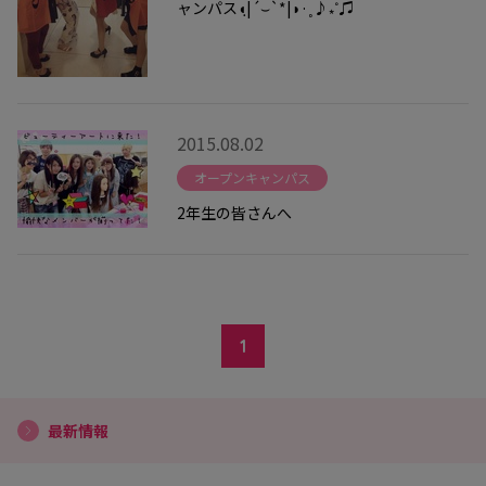
ャンパス◖ฺ|´⌣`*|◗·˳♪⁎˚♫
2015.08.02
オープンキャンパス
2年生の皆さんへ
1
最新情報