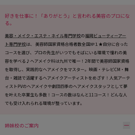
好きを仕事に！「ありがとう」と言われる美容のプロにな
る。
美容・メイク・エステ・ネイル専門学校
の
福岡ビューティーアー
ト専門学校
は、 美容師国家資格合格者数全国№１★自分に合った
コースを選び、プロの先生がいつでもそばにいる環境で憧れの美
容を学べる♪ヘアメイク科は九州で唯一！2年間で美容師国家資格
を取得し、実践的なヘアメイクをマスター。映画・テレビCM・舞
台・雑誌で活躍するヘアメイクアーティストをめざす！人気アーテ
ィストPVのヘアメイクや劇団四季のヘアメイクスタッフとして夢
を叶えた卒業生も多数！コースの数はなんと11コース！どんな人
でも受け入れられる環境が整っています。
リ
姉妹校のご案内