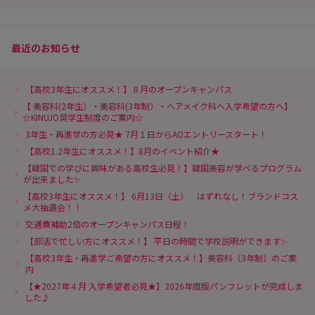
最近のお知らせ
【高校3年生にオススメ！】８月のオープンキャンパス
【 美容科(2年生）・美容科(3年制）・ヘアメイク科へ入学希望の方へ】
☆KINUJO奨学生制度のご案内☆
3年生・再進学の方必見★ 7月１日からAOエントリースタート！
【高校1.2年生にオススメ！】8月のイベント紹介★
【韓国での学びに興味がある高校生必見！】韓国美容が学べるプログラム
が出来ました✨
【高校3年生にオススメ！】 6月13日（土） はずれなし！ブランドコス
メ大抽選会！！
交通費補助2倍のオープンキャンパス日程！
【部活で忙しい方にオススメ！】 平日の時間で学校説明ができます✨
【高校3年生・再進学ご希望の方にオススメ！】美容科（3年制）のご案
内
【★2027年４月 入学希望者必見★】2026年度版パンフレットが完成しま
した♪