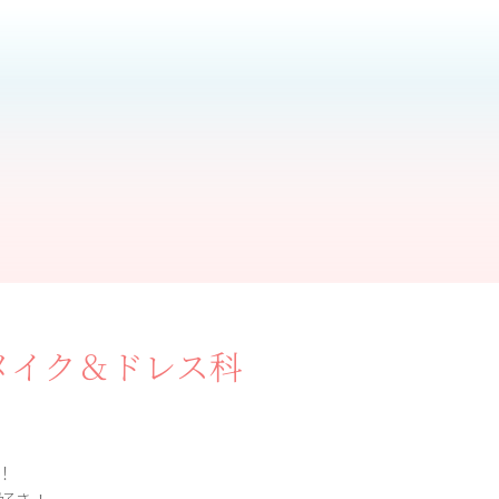
メイク＆
ドレス科
！