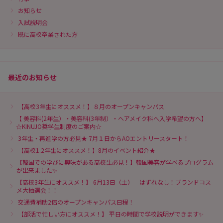
お知らせ
入試説明会
既に高校卒業された方
最近のお知らせ
【高校3年生にオススメ！】８月のオープンキャンパス
【 美容科(2年生）・美容科(3年制）・ヘアメイク科へ入学希望の方へ】
☆KINUJO奨学生制度のご案内☆
3年生・再進学の方必見★ 7月１日からAOエントリースタート！
【高校1.2年生にオススメ！】8月のイベント紹介★
【韓国での学びに興味がある高校生必見！】韓国美容が学べるプログラム
が出来ました✨
【高校3年生にオススメ！】 6月13日（土） はずれなし！ブランドコス
メ大抽選会！！
交通費補助2倍のオープンキャンパス日程！
【部活で忙しい方にオススメ！】 平日の時間で学校説明ができます✨