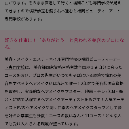
曲がります。そのまま直進して行くと福岡こども専門学校が見え
てきますので横断歩道を渡り右へ進むと福岡ビューティーアート
専門学校があります。
好きを仕事に！「ありがとう」と言われる美容のプロにな
る。
美容・メイク・エステ・ネイル専門学校
の
福岡ビューティーアー
ト専門学校
は、 美容師国家資格合格者数全国№１★自分に合った
コースを選び、プロの先生がいつでもそばにいる環境で憧れの美
容を学べる♪ヘアメイク科は九州で唯一！2年間で美容師国家資格
を取得し、実践的なヘアメイクをマスター。映画・テレビCM・舞
台・雑誌で活躍するヘアメイクアーティストをめざす！人気アーテ
ィストPVのヘアメイクや劇団四季のヘアメイクスタッフとして夢
を叶えた卒業生も多数！コースの数はなんと11コース！どんな人
でも受け入れられる環境が整っています。