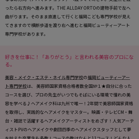
ったら右方向へ進みます。THE ALLDAY ORTOの建物手前で左へ
曲がります。そのまま直進して行くと福岡こども専門学校が見え
てきますので横断歩道を渡り右へ進むと福岡ビューティーアート
専門学校があります。
好きを仕事に！「ありがとう」と言われる美容のプロにな
る。
美容・メイク・エステ・ネイル専門学校
の
福岡ビューティーアー
ト専門学校
は、 美容師国家資格合格者数全国№１★自分に合った
コースを選び、プロの先生がいつでもそばにいる環境で憧れの美
容を学べる♪ヘアメイク科は九州で唯一！2年間で美容師国家資格
を取得し、実践的なヘアメイクをマスター。映画・テレビCM・舞
台・雑誌で活躍するヘアメイクアーティストをめざす！人気アーテ
ィストPVのヘアメイクや劇団四季のヘアメイクスタッフとして夢
を叶えた卒業生も多数！コースの数はなんと11コース！どんな人