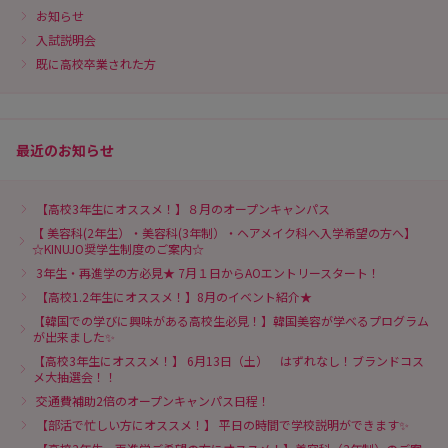
お知らせ
入試説明会
既に高校卒業された方
最近のお知らせ
【高校3年生にオススメ！】８月のオープンキャンパス
【 美容科(2年生）・美容科(3年制）・ヘアメイク科へ入学希望の方へ】
☆KINUJO奨学生制度のご案内☆
3年生・再進学の方必見★ 7月１日からAOエントリースタート！
【高校1.2年生にオススメ！】8月のイベント紹介★
【韓国での学びに興味がある高校生必見！】韓国美容が学べるプログラム
が出来ました✨
【高校3年生にオススメ！】 6月13日（土） はずれなし！ブランドコス
メ大抽選会！！
交通費補助2倍のオープンキャンパス日程！
【部活で忙しい方にオススメ！】 平日の時間で学校説明ができます✨