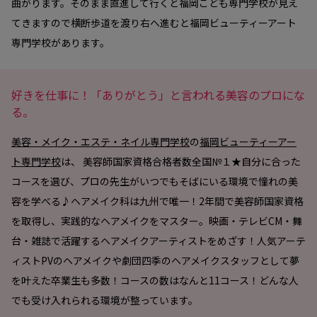
曲がります。そのまま直進して行くと福岡こども専門学校が見え
てきますので横断歩道を渡り右へ進むと福岡ビューティーアート
専門学校があります。
好きを仕事に！「ありがとう」と言われる美容のプロにな
る。
美容・メイク・エステ・ネイル専門学校
の
福岡ビューティーアー
ト専門学校
は、 美容師国家資格合格者数全国№１★自分に合った
コースを選び、プロの先生がいつでもそばにいる環境で憧れの美
容を学べる♪ヘアメイク科は九州で唯一！2年間で美容師国家資格
を取得し、実践的なヘアメイクをマスター。映画・テレビCM・舞
台・雑誌で活躍するヘアメイクアーティストをめざす！人気アーテ
ィストPVのヘアメイクや劇団四季のヘアメイクスタッフとして夢
を叶えた卒業生も多数！コースの数はなんと11コース！どんな人
でも受け入れられる環境が整っています。