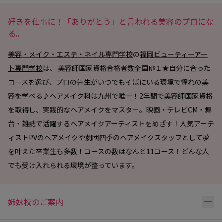
好きを仕事に！「ありがとう」と言われる美容のプロにな
る。
美容・メイク・エステ・ネイル専門学校
の
福岡ビューティーアー
ト専門学校
は、 美容師国家資格合格者数全国№１★自分に合った
コースを選び、プロの先生がいつでもそばにいる環境で憧れの美
容を学べる♪ヘアメイク科は九州で唯一！2年間で美容師国家資格
を取得し、実践的なヘアメイクをマスター。映画・テレビCM・舞
台・雑誌で活躍するヘアメイクアーティストをめざす！人気アーテ
ィストPVのヘアメイクや劇団四季のヘアメイクスタッフとして夢
を叶えた卒業生も多数！コースの数はなんと11コース！どんな人
でも受け入れられる環境が整っています。
リ
姉妹校のご案内