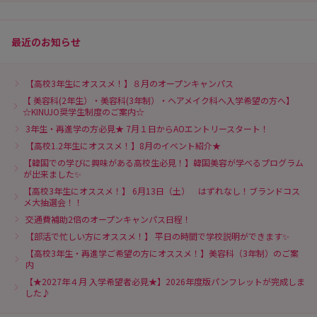
最近のお知らせ
【高校3年生にオススメ！】８月のオープンキャンパス
【 美容科(2年生）・美容科(3年制）・ヘアメイク科へ入学希望の方へ】
☆KINUJO奨学生制度のご案内☆
3年生・再進学の方必見★ 7月１日からAOエントリースタート！
【高校1.2年生にオススメ！】8月のイベント紹介★
【韓国での学びに興味がある高校生必見！】韓国美容が学べるプログラム
が出来ました✨
【高校3年生にオススメ！】 6月13日（土） はずれなし！ブランドコス
メ大抽選会！！
交通費補助2倍のオープンキャンパス日程！
【部活で忙しい方にオススメ！】 平日の時間で学校説明ができます✨
【高校3年生・再進学ご希望の方にオススメ！】美容科（3年制）のご案
内
【★2027年４月 入学希望者必見★】2026年度版パンフレットが完成しま
した♪