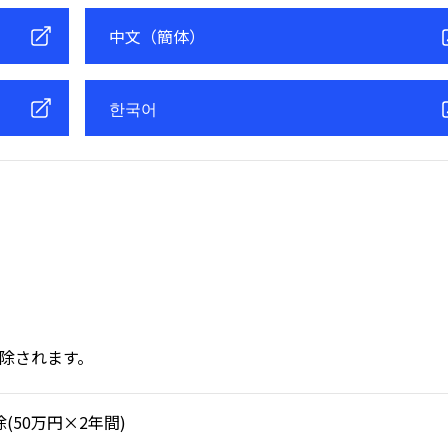
中文（簡体）
한국어
除されます。
除(50万円×2年間)