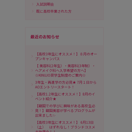
入試説明会
既に高校卒業された方
最近のお知らせ
【高校3年生にオススメ！】８月のオー
プンキャンパス
【 美容科(2年生）・美容科(3年制）・
ヘアメイク科へ入学希望の方へ】
☆KINUJO奨学生制度のご案内☆
3年生・再進学の方必見★ 7月１日から
AOエントリースタート！
【高校1.2年生にオススメ！】8月のイ
ベント紹介★
【韓国での学びに興味がある高校生必
見！】韓国美容が学べるプログラムが
出来ました✨
【高校3年生にオススメ！】 6月13日
（土） はずれなし！ブランドコスメ
大抽選会！！