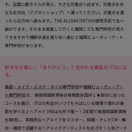
す。正面に都ホテルが見え、大きな交差点へ出ます。交差点を左
ななめ方向（アパマンショップ）へ渡ってください。交差点を渡
ったら右方向へ進みます。THE ALLDAY ORTOの建物手前で左へ
曲がります。そのまま直進して行くと福岡こども専門学校が見え
てきますので横断歩道を渡り右へ進むと福岡ビューティーアート
専門学校があります。
好きを仕事に！「ありがとう」と言われる美容のプロにな
る。
美容・メイク・エステ・ネイル専門学校
の
福岡ビューティーアー
ト専門学校
は、 美容師国家資格合格者数全国№１★自分に合った
コースを選び、プロの先生がいつでもそばにいる環境で憧れの美
容を学べる♪ヘアメイク科は九州で唯一！2年間で美容師国家資格
を取得し、実践的なヘアメイクをマスター。映画・テレビCM・舞
台・雑誌で活躍するヘアメイクアーティストをめざす！人気アーテ