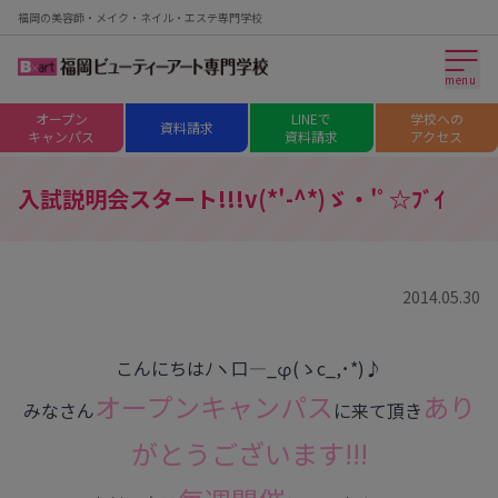
福岡の美容師・メイク・ネイル・エステ専門学校
menu
オープン
LINEで
学校への
資料請求
キャンパス
資料請求
アクセス
入試説明会スタート!!!v(*'-^*)ゞ・'ﾟ☆ﾌﾞｲ
2014.05.30
こんにちはﾉヽ口―_φ(ゝc_,･*)♪
オープンキャンパス
あり
みなさん
に来て頂き
がとうございます!!!