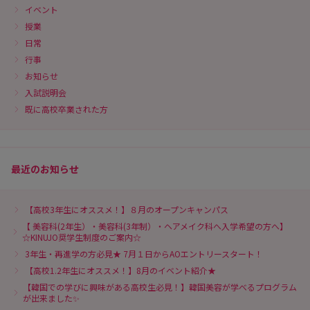
イベント
授業
日常
行事
お知らせ
入試説明会
既に高校卒業された方
最近のお知らせ
【高校3年生にオススメ！】８月のオープンキャンパス
【 美容科(2年生）・美容科(3年制）・ヘアメイク科へ入学希望の方へ】
☆KINUJO奨学生制度のご案内☆
3年生・再進学の方必見★ 7月１日からAOエントリースタート！
【高校1.2年生にオススメ！】8月のイベント紹介★
【韓国での学びに興味がある高校生必見！】韓国美容が学べるプログラム
が出来ました✨