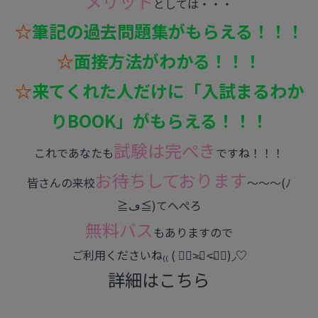
メリット
としては・・・
☆
筆記の過去問題集がもらえる！！！
☆
面接方法がわかる！！！
☆
来てくれた人だけに「入試まるわか
りBOOK」がもらえる！！！
試験は完ぺき
これであなたも
ですね！！！
お待ちしております
皆さんの来校
～～～(ﾉ
≧ڡ≦)てへぺろ
無料バス
もありますので
ご利用くださいね₍₍ ( ๑॔˃̶◡ ˂̶๑॓)◞♡
詳細はこちら