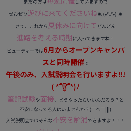
毎週開催
まだの方は
していますので
遊びに来てくださいね
ぜひぜひ
✺◟(∗❛ัᴗ❛ั∗)◞✺
夏休みに向けて
さて、これから
どんどん
進路を考える時期
に入ってきますね！
6月からオープンキャンパ
ビューティーでは
スと同時開催
で
午後のみ、入試説明会を行いますよ!!!
( *՞ਊ՞*)ﾉ
筆記試験
面接
や
、どうやったらいいんだろう？と
不安になってる人はいませんか？(￣へ￣|||)
不安を解消
入試説明会ではそんな
できますよ！！！